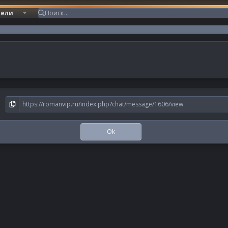
тели
Ok