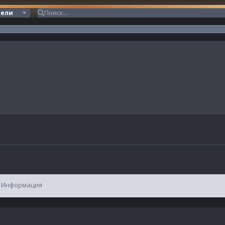
тели
Информация
.